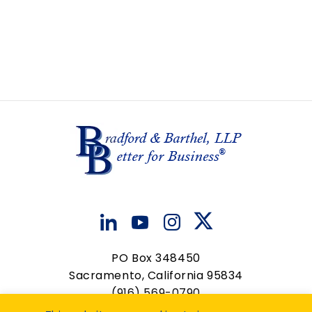
N
G
E
D
A
N
V
T
T
I
I
S
O
E
N
W
S
N
A
V
I
G
PO Box 348450
A
Sacramento, California 95834
T
(916) 569-0790
contactus@bradfordbarthel.com