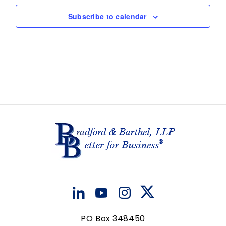
N
G
E
D
A
Subscribe to calendar
N
V
T
T
I
I
S
O
E
N
W
S
N
A
V
I
G
A
T
PO Box 348450